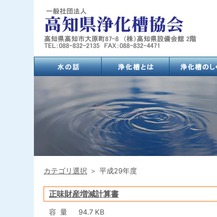
(284,861 - 38 - 52)
カテゴリ選択
＞
平成29年度
正味財産増減計算書
容量
94.7 KB